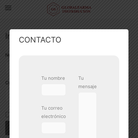
Inicio sesión
CONTACTO
Nombre de usuario o correo electrónico
Tu nombre
Tu
Contraseña
mensaje
Tu correo
Mantenerme conectado
electrónico
Registro