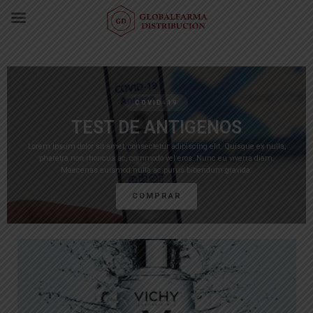
COVID-19
TEST DE ANTIGENOS
Lorem ipsum dolor sit amet, consectetur adipiscing elit. Quisque ex nulla,
pharetra non rhoncus ac, commodo vel eros. Nunc eu viverra diam.
Maecenas euismod nulla ac purus bibendum gravida.
COMPRAR